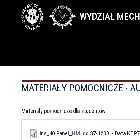
Przejdź
Toggle
do
high
WYDZIAŁ MEC
treści
contrast
MATERIAŁY POMOCNICZE - 
Materiały pomocnicze dla studentów
Ins_40 Panel_HMI do S7-1200I - Data KTP