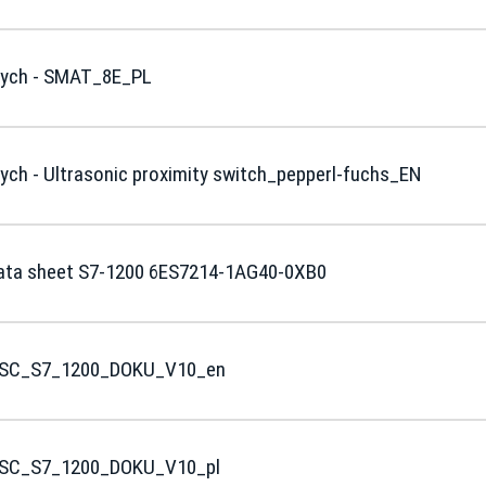
wych - SMAT_8E_PL
ch - Ultrasonic proximity switch_pepperl-fuchs_EN
Data sheet S7-1200 6ES7214-1AG40-0XB0
- HSC_S7_1200_DOKU_V10_en
 HSC_S7_1200_DOKU_V10_pl