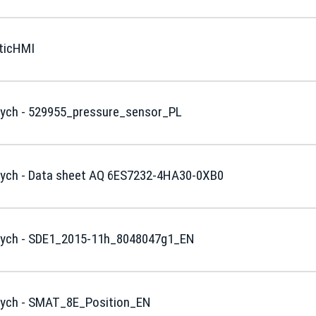
aticHMI
ych - 529955_pressure_sensor_PL
ych - Data sheet AQ 6ES7232-4HA30-0XB0
wych - SDE1_2015-11h_8048047g1_EN
wych - SMAT_8E_Position_EN