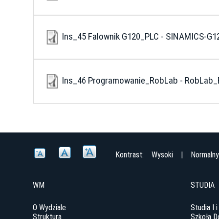
Ins_45 Falownik G120_PLC - SINAMICS-G12
Ins_46 Programowanie_RobLab - RobLab_F
Kontrast:
Wysoki
|
Normaln
WM
STUDIA
O Wydziale
Studia I i
Struktura
Szkoła D