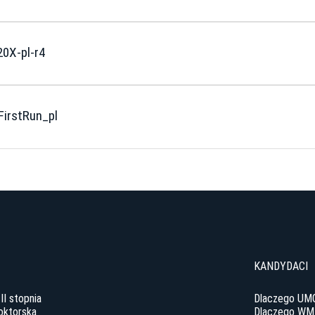
0X-pl-r4
irstRun_pl
y
KANDYDACI
 II stopnia
Dlaczego UM
oktorska
Dlaczego WM