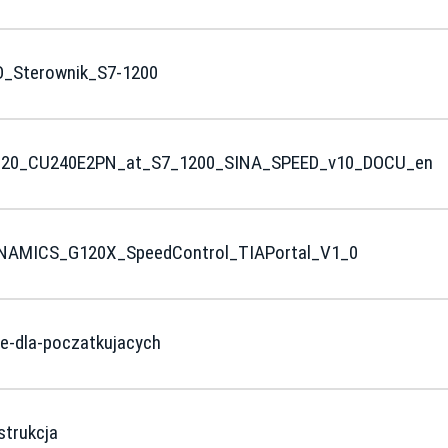
_Sterownik_S7-1200
_G120_CU240E2PN_at_S7_1200_SINA_SPEED_v10_DOCU_en
SINAMICS_G120X_SpeedControl_TIAPortal_V1_0
ve-dla-poczatkujacych
strukcja