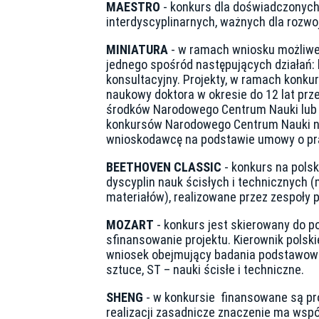
MAESTRO
- konkurs dla doświadczonych
interdyscyplinarnych, ważnych dla rozw
MINIATURA
- w ramach wniosku możliwe 
jednego spośród następujących działań: 
konsultacyjny. Projekty, w ramach konku
naukowy doktora w okresie do 12 lat prz
środków Narodowego Centrum Nauki lub 
konkursów Narodowego Centrum Nauki na 
wnioskodawcę na podstawie umowy o pr
BEETHOVEN CLASSIC
- konkurs na pols
dyscyplin nauk ścisłych i technicznych 
materiałów), realizowane przez zespoły 
MOZART
- konkurs jest skierowany do p
sfinansowanie projektu. Kierownik pols
wniosek obejmujący badania podstawowe 
sztuce, ST – nauki ścisłe i techniczne.
SHENG
- w konkursie finansowane są proj
realizacji zasadnicze znaczenie ma wsp