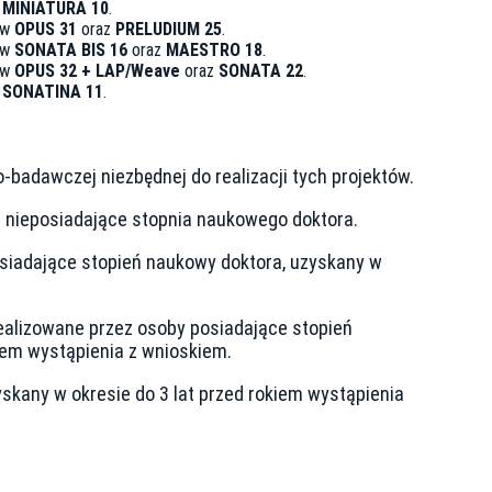
u
MINIATURA 10
.
ów
OPUS 31
oraz
PRELUDIUM 25
.
ów
SONATA BIS 16
oraz
MAESTRO 18
.
ów
OPUS 32 + LAP/Weave
oraz
SONATA 22
.
u
SONATINA 11
.
badawczej niezbędnej do realizacji tych projektów.
 nieposiadające stopnia naukowego doktora.
siadające stopień naukowy doktora, uzyskany w
ealizowane przez osoby posiadające stopień
kiem wystąpienia z wnioskiem.
skany w okresie do 3 lat przed rokiem wystąpienia