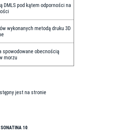
dą DMLS pod kątem odporności na
ności
rów wykonanych metodą druku 3D
ne
nia spowodowane obecnością
 w morzu
ępny jest na stronie
u
SONATINA 10
.