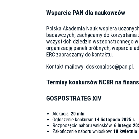
Wsparcie PAN dla naukowców
Polska Akademia Nauk wspiera uczonych w
badawczych, zachęcamy do korzystania z
wszystkich dziedzin wszechstronnego ws
organizację paneli próbnych, wsparcie a
ERC zapraszamy do kontaktu.
Kontakt mailowy:
doskonalosc@pan.pl
.
Terminy konkursów NCBR na finan
GOSPOSTRATEG XIV
Alokacja:
20 mln
Ogłoszenie konkursu:
14 listopada 2025 r.
Rozpoczęcie naboru wniosków:
6 lutego 202
Zakończenie naboru wniosków:
10 kwietnia 