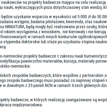
 naukowców na projekty badawcze mające na celu realizację
oju nauki, wykraczających poza dotychczasowy stan wiedzy, 
będzie uzyskanie wsparcia w wysokości od 5 000 zł do 50 000
badania wstępne, badania pilotażowe, kwerenda, staż naukow
rsu MINIATURA, będą mogły być realizowane przez osoby, które
ed rokiem wystąpienia z wnioskiem, nie kierowały i nie kieru
finansowanych w ramach innych konkursów ogólnokrajowych 
stypendia doktorskie lub staże po uzyskaniu stopnia nauko
acę.
ko-niemieckie projekty badawcze z zakresu nauk humanistycz
(modyfikacja powierzchni materiałów, korozja, materiały por
polsko-niemieckie.
olskich zespołów badawczych, które wspólnie z partnerskim 
kiego zespołu badawczego musi posiadać co najmniej stopień
w dowolnym z 25 paneli NCN w ramach trzech głównych dział
ekty badawcze, w których realizację zaangażowane są wspólnie
ółpraca międzynarodowa.