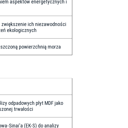
niem aspektów energetycznych i
u zwiększenie ich niezawodności
żeń ekologicznych
yszczoną powierzchnią morza
lizy odpadowych płyt MDF jako
szonej trwałości
wa-Sinai'a (EK-S) do analizy