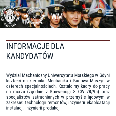
Przejdź
Toggle
do
high
treści
contrast
WM
INFORMACJE DLA
KANDYDATÓW
Wydział Mechaniczny Uniwersytetu Morskiego w Gdyni
kształci na kierunku Mechanika i Budowa Maszyn w
czterech specjalnościach. Kształcimy kadry do pracy
na morzu (zgodnie z Konwencją STCW 78/95) oraz
specjalistów zatrudnianych w przemyśle lądowym w
zakresie: technologii remontów, inżynierii eksploatacji
instalacji, inżynierii produkcji.