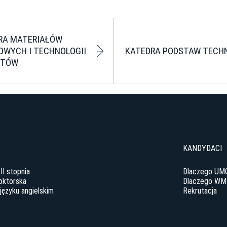
RA MATERIAŁÓW
OWYCH I TECHNOLOGII
KATEDRA PODSTAW TECHN
NTÓW
y
KANDYDACI
 II stopnia
Dlaczego UM
oktorska
Dlaczego WM
języku angielskim
Rekrutacja