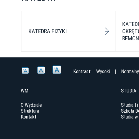
KATED
KATEDRA FIZYKI
OKRĘT
REMO
Kontrast:
Wysoki
|
Normaln
WM
STUDIA
O Wydziale
Studia I i
Struktura
Szkoła D
Kontakt
Studia w 