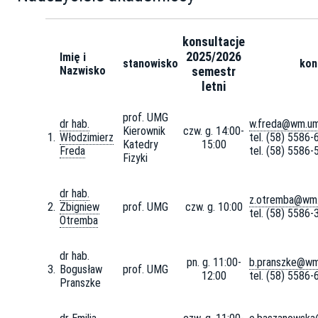
konsultacje
2025/2026
Imię i
stanowisko
kon
Nazwisko
semestr
letni
prof. UMG
dr hab.
w.freda@wm.um
Kierownik
czw. g. 14:00-
1.
Włodzimierz
tel. (58) 5586-
Katedry
15:00
Freda
tel. (58) 5586-
Fizyki
dr hab.
z.otremba@wm.
2.
Zbigniew
prof. UMG
czw. g. 10:00
tel. (58) 5586-
Otremba
dr hab.
pn. g. 11:00-
b.pranszke@wm
3.
Bogusław
prof. UMG
12:00
tel. (58) 5586-
Pranszke