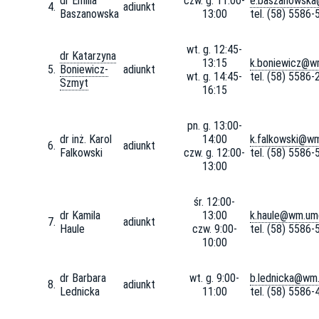
dr Emilia
czw. g. 11:00-
e.baszanowska
4.
adiunkt
Baszanowska
13:00
tel. (58) 5586-
wt. g. 12:45-
dr Katarzyna
13:15
k.boniewicz@w
5.
Boniewicz-
adiunkt
wt. g. 14:45-
tel. (58) 5586-
Szmyt
16:15
pn. g. 13:00-
dr inż. Karol
14:00
k.falkowski@wm
6.
adiunkt
Falkowski
czw. g. 12:00-
tel. (58) 5586-
13:00
śr. 12:00-
dr Kamila
13:00
k.haule@wm.umg
7.
adiunkt
Haule
czw. 9:00-
tel. (58) 5586-
10:00
dr Barbara
wt. g. 9:00-
b.lednicka@wm.
8.
adiunkt
Lednicka
11:00
tel. (58) 5586-