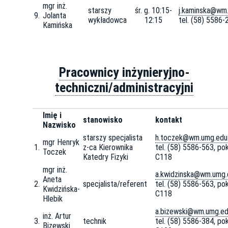
mgr inż.
starszy
śr. g. 10:15-
j.kaminska@wm.
9.
Jolanta
wykładowca
12:15
tel. (58) 5586
Kamińska
Pracownicy inżynieryjno-
techniczni/administracyjni
Imię i
stanowisko
kontakt
Nazwisko
starszy specjalista
h.toczek@wm.umg.edu.
mgr Henryk
1.
z-ca Kierownika
tel. (58) 5586-563, pok
Toczek
Katedry Fizyki
C118
mgr inż.
a.kwidzinska@wm.umg.
Aneta
2.
specjalista/referent
tel. (58) 5586-563, pok
Kwidzińska-
C118
Hlebik
a.bizewski@wm.umg.ed
inż. Artur
3.
technik
tel. (58) 5586-384, pok
Bizewski