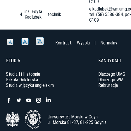
C109
e.kadł
ubek@wm.umg.ed
inż. Edyta
4.
technik
tel. (58) 5586-384, pok
Kadłubek
C109
Kontrast:
Wysoki
|
Normalny
STUDIA
KANDYDACI
Studia I i II stopnia
Dlaczego UMG
Szkoła Doktorska
Dlaczego WM
Studia w języku angielskim
Rekrutacja
Uniwersytet Morski w Gdyni
ul. Morska 81-87, 81-225 Gdynia