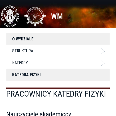
Przejdź
Toggle
do
high
treści
contrast
WM
O WYDZIALE
STRUKTURA
KATEDRY
KATEDRA FIZYKI
PRACOWNICY KATEDRY FIZYKI
Nauczyciele akademiccy