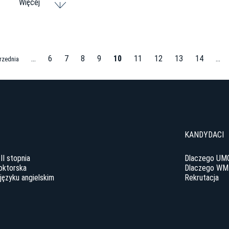
Więcej
…
6
7
8
9
10
11
12
13
14
…
rzednia
y
KANDYDACI
 II stopnia
Dlaczego UM
oktorska
Dlaczego WM
języku angielskim
Rekrutacja