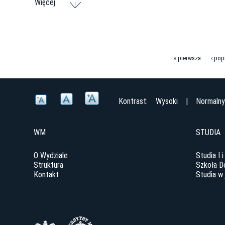
Więcej
« pierwsza
‹ pop
S
t
Kontrast:
Wysoki
|
Normaln
r
o
WM
STUDIA
n
O Wydziale
Studia I i
Struktura
Szkoła D
y
Kontakt
Studia w 