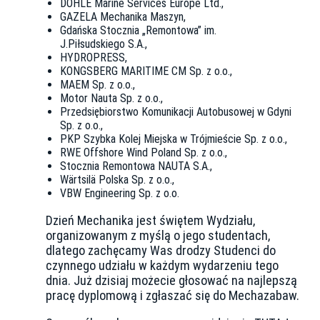
DÖHLE Marine Services Europe Ltd.,
GAZELA Mechanika Maszyn,
Gdańska Stocznia „Remontowa” im.
J.Piłsudskiego S.A.,
HYDROPRESS,
KONGSBERG MARITIME CM Sp. z o.o.,
MAEM Sp. z o.o.,
Motor Nauta Sp. z o.o.,
Przedsiębiorstwo Komunikacji Autobusowej w Gdyni
Sp. z o.o.,
PKP Szybka Kolej Miejska w Trójmieście Sp. z o.o.,
RWE Offshore Wind Poland Sp. z o.o.,
Stocznia Remontowa NAUTA S.A.,
Wärtsilä Polska Sp. z o.o.,
VBW Engineering Sp. z o.o.
Dzień Mechanika jest świętem Wydziału,
organizowanym z myślą o jego studentach,
dlatego zachęcamy Was drodzy Studenci do
czynnego udziału w każdym wydarzeniu tego
dnia. Już dzisiaj możecie głosować na najlepszą
pracę dyplomową i zgłaszać się do Mechazabaw.