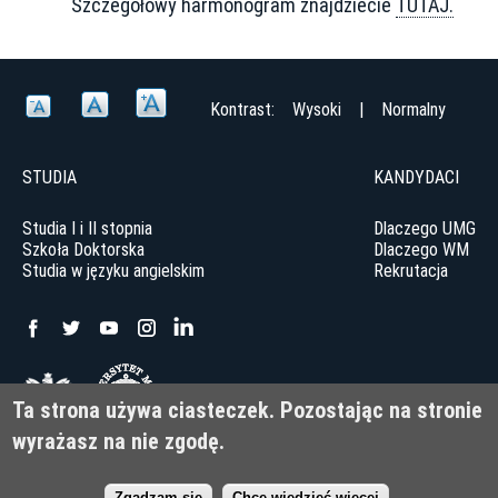
Szczegółowy harmonogram znajdziecie
TUTAJ.
Kontrast:
Wysoki
|
Normalny
STUDIA
KANDYDACI
Studia I i II stopnia
Dlaczego UMG
Szkoła Doktorska
Dlaczego WM
Studia w języku angielskim
Rekrutacja
Uniwersytet Morski w Gdyni
Ta strona używa ciasteczek. Pozostając na stronie
ul. Morska 81-87, 81-225 Gdynia
wyrażasz na nie zgodę.
© Uniwersytet Morski w Gdyni 2022
Deklaracja dostępności
Zgadzam się
Chcę wiedzieć więcej