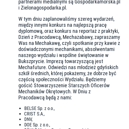
partnerami medialnymi są Gospodarkamorska.pl
i Zielonagospodarka.pl.
W tym dniu zaplanowaliśmy szereg wydarzeń,
między innymi konkurs na najlepszą pracę
dyplomową, oraz konkurs na reportaż z praktyki,
Dzień z Pracodawcą, Mechazabawy, zapraszamy
Was na Mechakawę, czyli spotkanie przy kawie z
doświadczonymi mechanikami, absolwentami
naszego wydziału i wspólne świętowanie w
Bukszprycie. Imprezą towarzyszącą jest
Mechafuture. Odwiedzi nas młodzież gdyńskich
szkół średnich, której pokażemy, że dobrze być
częścią społeczności Wydziału. Będziemy
gościć Stowarzyszenie Starszych Oficerów
Mechaników Okrętowych. W Dniu z
Pracodawcą będą z nami:
BELSE Sp. z o.o.,
CRIST S.A.,
DNV,
DOE Sp. z o.o.,