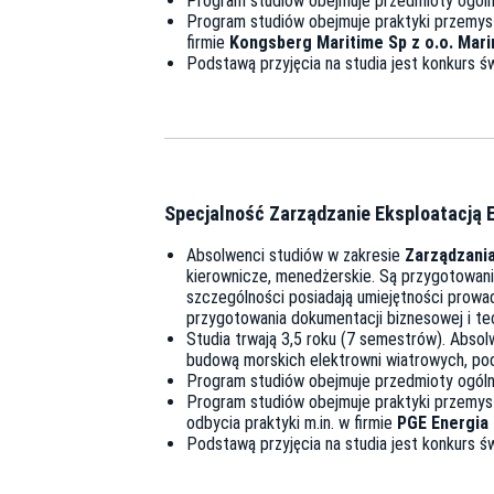
Program studiów obejmuje przedmioty ogólne
Program studiów obejmuje praktyki przemysło
firmie
Kongsberg Maritime Sp z o.o. Mari
Podstawą przyjęcia na studia jest konkurs ś
Specjalność Zarządzanie Eksploatacją 
Absolwenci studiów w zakresie
Zarządzania
kierownicze, menedżerskie. Są przygotowani 
szczególności posiadają umiejętności prowad
przygotowania dokumentacji biznesowej i te
Studia trwają 3,5 roku (7 semestrów). Absol
budową morskich elektrowni wiatrowych, pod
Program studiów obejmuje przedmioty ogólne
Program studiów obejmuje praktyki przemysł
odbycia praktyki m.in. w firmie
PGE Energia 
Podstawą przyjęcia na studia jest konkurs ś