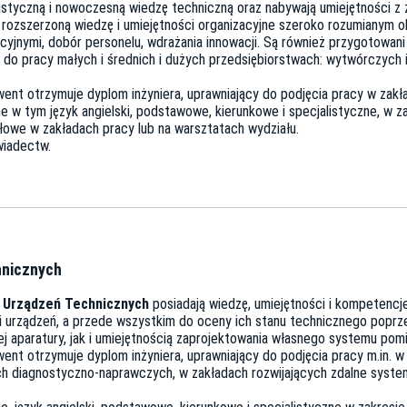
listyczną i nowoczesną wiedzę techniczną oraz nabywają umiejętności z z
 rozszerzoną wiedzę i umiejętności organizacyjne szeroko rozumianym ob
yjnymi, dobór personelu, wdrażania innowacji. Są również przygotowani 
do pracy małych i średnich i dużych przedsiębiorstwach: wytwórczych 
went otrzymuje dyplom inżyniera, uprawniający do podjęcia pracy w zak
 w tym język angielski, podstawowe, kierunkowe i specjalistyczne, w z
owe w zakładach pracy lub na warsztatach wydziału.
wiadectw.
hnicznych
i Urządzeń Technicznych
posiadają wiedzę, umiejętności i kompetencje
yn i urządzeń, a przede wszystkim do oceny ich stanu technicznego pop
ej aparatury, jak i umiejętnością zaprojektowania własnego systemu po
went otrzymuje dyplom inżyniera, uprawniający do podjęcia pracy m.in.
h diagnostyczno-naprawczych, w zakładach rozwijających zdalne syste