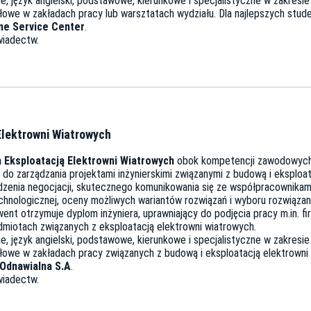
, język angielski, podstawowe, kierunkowe i specjalistyczne w zakresi
we w zakładach pracy lub warsztatach wydziału. Dla najlepszych studen
ne Service Center
.
wiadectw.
Elektrowni Wiatrowych
 Eksploatacją Elektrowni Wiatrowych
obok kompetencji zawodowych,
do zarządzania projektami inżynierskimi związanymi z budową i eksploa
zenia negocjacji, skutecznego komunikowania się ze współpracownikami,
chnologicznej, oceny możliwych wariantów rozwiązań i wyboru rozwiązan
went otrzymuje dyplom inżyniera, uprawniający do podjęcia pracy m.in. 
miotach związanych z eksploatacją elektrowni wiatrowych.
, język angielski, podstawowe, kierunkowe i specjalistyczne w zakresi
owe w zakładach pracy związanych z budową i eksploatacją elektrowni 
Odnawialna S.A
.
wiadectw.