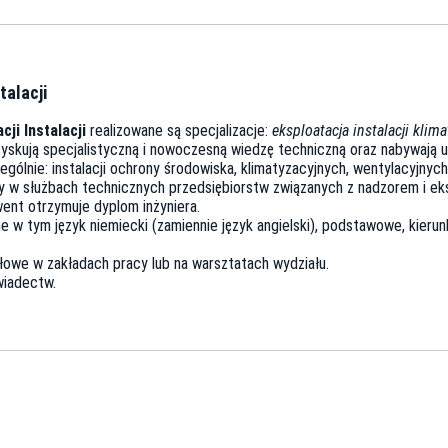
talacji
cji Instalacji
realizowane są specjalizacje:
eksploatacja instalacji klima
uzyskują specjalistyczną i nowoczesną wiedzę techniczną oraz nabywają u
ególnie: instalacji ochrony środowiska, klimatyzacyjnych, wentylacyjnyc
 w służbach technicznych przedsiębiorstw związanych z nadzorem i eks
went otrzymuje dyplom inżyniera.
w tym język niemiecki (zamiennie język angielski), podstawowe, kierun
owe w zakładach pracy lub na warsztatach wydziału.
wiadectw.