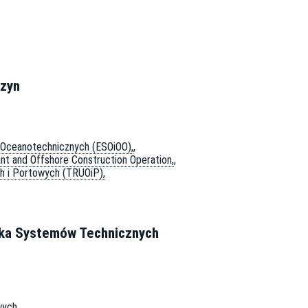
szyn
w Oceanotechnicznych (ESOiOO),
,
ant and Offshore Construction Operation,
,
 i Portowych (TRUOiP),
tyka Systemów Technicznych
wych.