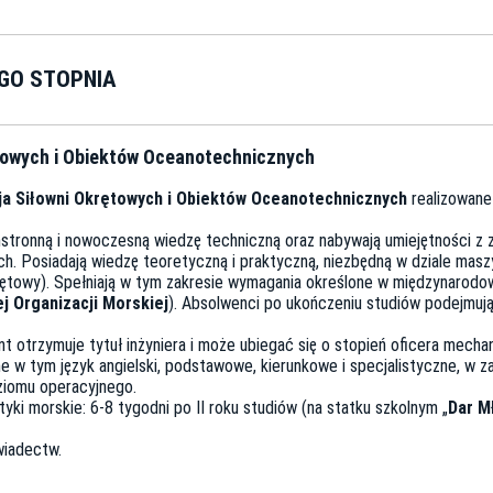
GO STOPNIA
ętowych i Obiektów Oceanotechnicznych
ja Siłowni Okrętowych i Obiektów Oceanotechnicznych
realizowane 
stronną i nowoczesną wiedzę techniczną oraz nabywają umiejętności z z
ych. Posiadają wiedzę teoretyczną i praktyczną, niezbędną w dziale ma
ętowy). Spełniają w tym zakresie wymagania określone w międzynarodow
 Organizacji Morskiej
). Absolwenci po ukończeniu studiów podejmuj
nt otrzymuje tytuł inżyniera i może ubiegać się o stopień oficera mech
 w tym język angielski, podstawowe, kierunkowe i specjalistyczne, w 
ziomu operacyjnego.
yki morskie: 6-8 tygodni po II roku studiów (na statku szkolnym „
Dar M
wiadectw.