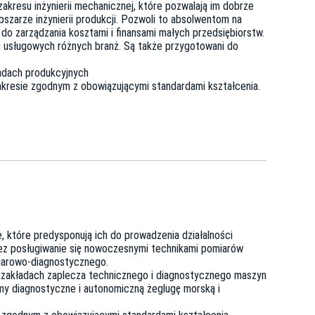
akresu inżynierii mechanicznej, które pozwalają im dobrze
szarze inżynierii produkcji. Pozwoli to absolwentom na
do zarządzania kosztami i finansami małych przedsiębiorstw.
i usługowych różnych branż. Są także przygotowani do
ładach produkcyjnych
akresie zgodnym z obowiązującymi standardami kształcenia.
, które predysponują ich do prowadzenia działalności
rzez posługiwanie się nowoczesnymi technikami pomiarów
miarowo-diagnostycznego.
 w zakładach zaplecza technicznego i diagnostycznego maszyn
my diagnostyczne i autonomiczną żeglugę morską i