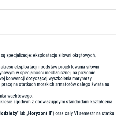
są specjalizacje: eksploatacja siłowni okrętowych,
akresu eksploatacji i podstaw projektowania siłowni
szynowym w specjalności mechanicznej, na poziomie
ej konwencji dotyczącej wyszkolenia marynarzy
ą pracę na statkach morskich armatorów całego świata na
anika wachtowego.
zakresie zgodnym z obowiązującymi standardami kształcenia
łodzieży
” lub „
Horyzont II
”) oraz cały VI semestr na statku