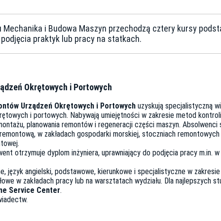
ku Mechanika i Budowa Maszyn przechodzą cztery kursy pods
djęcia praktyk lub pracy na statkach.
ządzeń Okrętowych i Portowych
ntów Urządzeń Okrętowych i Portowych
uzyskują specjalistyczną w
towych i portowych. Nabywają umiejętności w zakresie metod kontroli 
 montażu, planowania remontów i regeneracji części maszyn. Absolwenci
remontową, w zakładach gospodarki morskiej, stoczniach remontowych 
ntowej.
went otrzymuje dyplom inżyniera, uprawniający do podjęcia pracy m.in.
, język angielski, podstawowe, kierunkowe i specjalistyczne w zakresi
owe w zakładach pracy lub na warsztatach wydziału. Dla najlepszych st
ne Service Center
.
wiadectw.