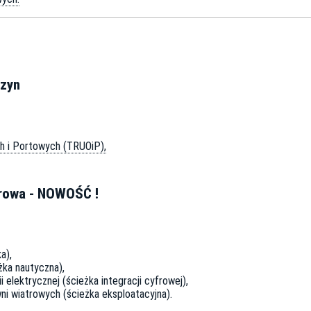
szyn
 i Portowych (TRUOiP),
trowa - NOWOŚĆ !
a),
ka nautyczna),
 elektrycznej (ścieżka integracji cyfrowej),
wni wiatrowych (ścieżka eksploatacyjna).