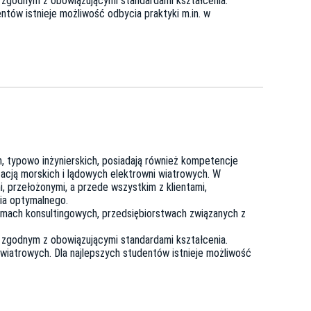
e zgodnym z obowiązującymi standardami kształcenia.
tów istnieje możliwość odbycia praktyki m.in. w
 typowo inżynierskich, posiadają również kompetencje
tacją morskich i lądowych elektrowni wiatrowych. W
 przełożonymi, a przede wszystkim z klientami,
ia optymalnego.
firmach konsultingowych, przedsiębiorstwach związanych z
e zgodnym z obowiązującymi standardami kształcenia.
wiatrowych. Dla najlepszych studentów istnieje możliwość