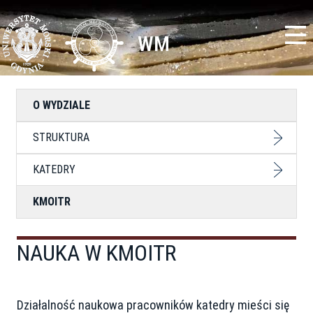
Przejdź
Toggle
do
high
treści
contrast
WM
O WYDZIALE
STRUKTURA
KATEDRY
KMOITR
NAUKA W KMOITR
Działalność naukowa pracowników katedry mieści się