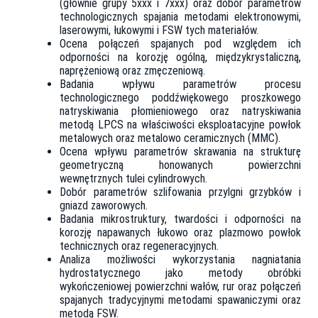
(głównie grupy 5xxx i 7xxx) oraz dobór parametrów
technologicznych spajania metodami elektronowymi,
laserowymi, łukowymi i FSW tych materiałów.
Ocena połączeń spajanych pod względem ich
odporności na korozję ogólną, międzykrystaliczną,
naprężeniową oraz zmęczeniową.
Badania wpływu parametrów procesu
technologicznego poddźwiękowego proszkowego
natryskiwania płomieniowego oraz natryskiwania
metodą LPCS na właściwości eksploatacyjne powłok
metalowych oraz metalowo ceramicznych (MMC).
Ocena wpływu parametrów skrawania na strukturę
geometryczną honowanych powierzchni
wewnętrznych tulei cylindrowych.
Dobór parametrów szlifowania przylgni grzybków i
gniazd zaworowych.
Badania mikrostruktury, twardości i odporności na
korozję napawanych łukowo oraz plazmowo powłok
technicznych oraz regeneracyjnych.
Analiza możliwości wykorzystania nagniatania
hydrostatycznego jako metody obróbki
wykończeniowej powierzchni wałów, rur oraz połączeń
spajanych tradycyjnymi metodami spawaniczymi oraz
metodą FSW.