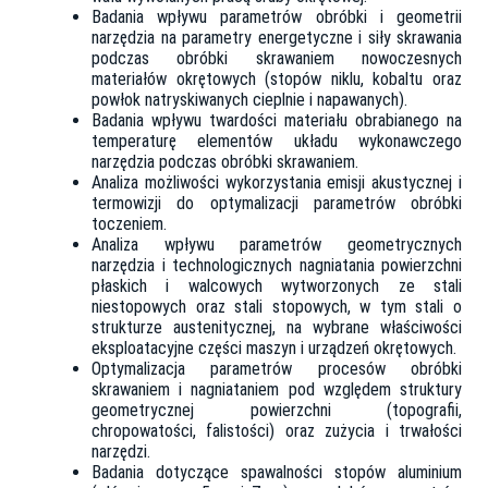
Badania wpływu parametrów obróbki i geometrii
narzędzia na parametry energetyczne i siły skrawania
podczas obróbki skrawaniem nowoczesnych
materiałów okrętowych (stopów niklu, kobaltu oraz
powłok natryskiwanych cieplnie i napawanych).
Badania wpływu twardości materiału obrabianego na
temperaturę elementów układu wykonawczego
narzędzia podczas obróbki skrawaniem.
Analiza możliwości wykorzystania emisji akustycznej i
termowizji do optymalizacji parametrów obróbki
toczeniem.
Analiza wpływu parametrów geometrycznych
narzędzia i technologicznych nagniatania powierzchni
płaskich i walcowych wytworzonych ze stali
niestopowych oraz stali stopowych, w tym stali o
strukturze austenitycznej, na wybrane właściwości
eksploatacyjne części maszyn i urządzeń okrętowych.
Optymalizacja parametrów procesów obróbki
skrawaniem i nagniataniem pod względem struktury
geometrycznej powierzchni (topografii,
chropowatości, falistości) oraz zużycia i trwałości
narzędzi.
Badania dotyczące spawalności stopów aluminium