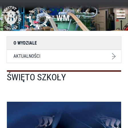
Przejdź
Toggle
do
high
treści
contrast
WM
O WYDZIALE
AKTUALNOŚCI
ŚWIĘTO SZKOŁY