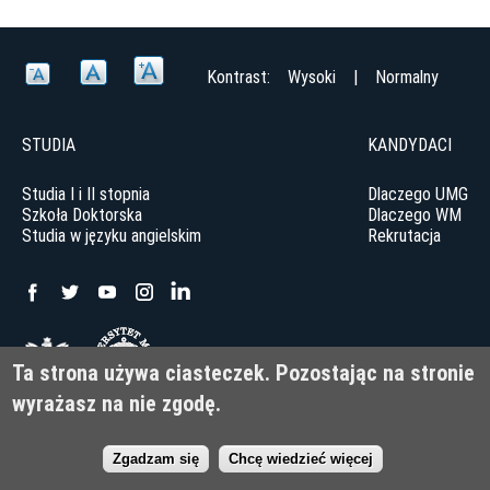
Kontrast:
Wysoki
|
Normalny
STUDIA
KANDYDACI
Studia I i II stopnia
Dlaczego UMG
Szkoła Doktorska
Dlaczego WM
Studia w języku angielskim
Rekrutacja
Uniwersytet Morski w Gdyni
Ta strona używa ciasteczek. Pozostając na stronie
ul. Morska 81-87, 81-225 Gdynia
wyrażasz na nie zgodę.
© Uniwersytet Morski w Gdyni 2022
Deklaracja dostępności
Zgadzam się
Chcę wiedzieć więcej