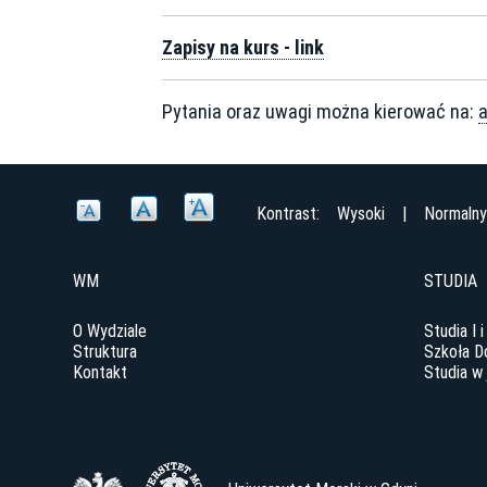
Zapisy na kurs - link
Pytania oraz uwagi można kierować na:
Kontrast:
Wysoki
|
Normaln
WM
STUDIA
O Wydziale
Studia I i
Struktura
Szkoła D
Kontakt
Studia w 