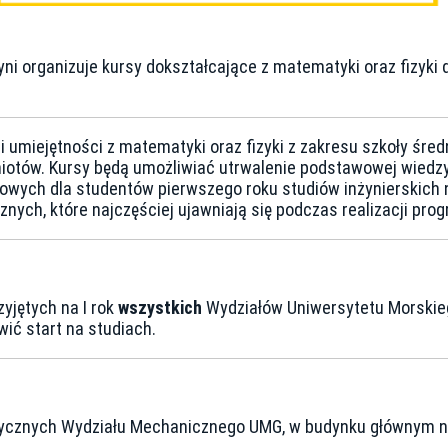
 organizuje kursy dokształcające z matematyki oraz fizyki d
 umiejętności z matematyki oraz fizyki z zakresu szkoły śred
otów. Kursy będą umożliwiać utrwalenie podstawowej wiedzy 
ych dla studentów pierwszego roku studiów inżynierskich na
nych, które najczęściej ujawniają się podczas realizacji pro
yjętych na I rok
wszystkich
Wydziałów Uniwersytetu Morskieg
wić start na studiach.
ycznych Wydziału Mechanicznego UMG, w budynku głównym na