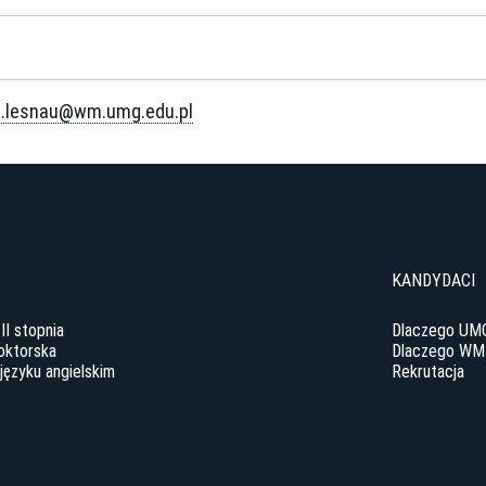
a.lesnau@wm.umg.edu.pl
y
KANDYDACI
 II stopnia
Dlaczego UM
oktorska
Dlaczego WM
języku angielskim
Rekrutacja