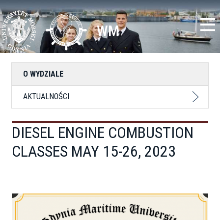
Przejdź
Toggle
do
high
treści
contrast
WM
O WYDZIALE
AKTUALNOŚCI
DIESEL ENGINE COMBUSTION
CLASSES MAY 15-26, 2023