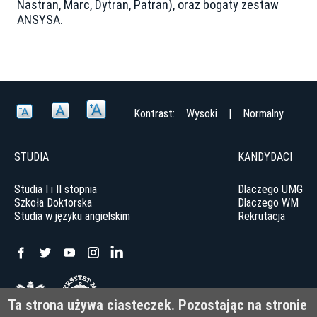
Nastran, Marc, Dytran, Patran), oraz bogaty zestaw
ANSYSA.
Kontrast:
Wysoki
|
Normalny
STUDIA
KANDYDACI
Studia I i II stopnia
Dlaczego UMG
Szkoła Doktorska
Dlaczego WM
Studia w języku angielskim
Rekrutacja
Uniwersytet Morski w Gdyni
Ta strona używa ciasteczek. Pozostając na stronie
ul. Morska 81-87, 81-225 Gdynia