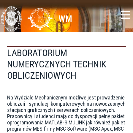
Przejdź
Toggle
do
high
treści
contrast
WM
LABORATORIUM
NUMERYCZNYCH TECHNIK
OBLICZENIOWYCH
Na Wydziale Mechanicznym możliwe jest prowadzenie
obliczeń i symulacji komputerowych na nowoczesnych
stacjach graficznych i serwerach obliczeniowych.
Pracownicy i studenci mają do dyspozycji pełny pakiet
oprogramowania MATLAB-SIMULINK jak również pakiet
programów MES firmy MSC Software (MSC Apex, MSC