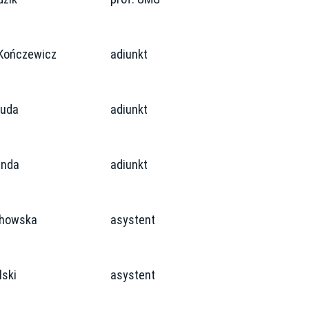
 Kończewicz
adiunkt
buda
adiunkt
enda
adiunkt
chowska
asystent
lski
asystent