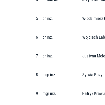
5
dr inż.
Włodzimierz
6
dr inż.
Wojciech La
7
dr inż.
Justyna Mol
8
mgr inż.
Sylwia Bazy
9
mgr inż.
Patryk Krawu