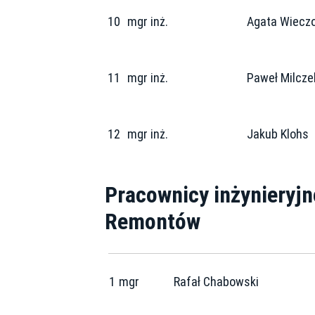
10
mgr inż.
Agata Wiecz
11
mgr inż.
Paweł Milcze
12
mgr inż.
Jakub Klohs
Pracownicy inżynieryjn
Remontów
1
mgr
Rafał Chabowski