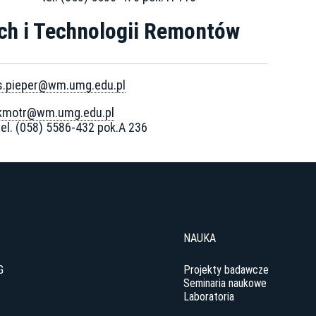
ch i Technologii Remontów
s.pieper@wm.umg.edu.pl
kmotr@wm.umg.edu.pl
tel. (058) 5586-432 pok.A 236
NAUKA
G
Projekty badawcze
Seminaria naukowe
Laboratoria