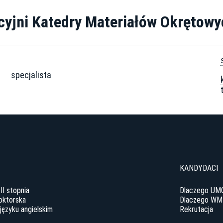
cyjni Katedry Materiałów Okrętowy
specjalista
y
KANDYDACI
 II stopnia
Dlaczego UM
oktorska
Dlaczego WM
języku angielskim
Rekrutacja