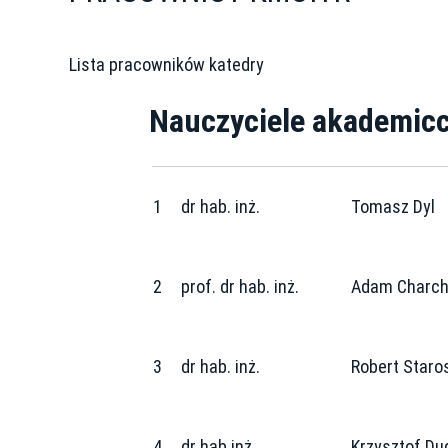
Lista pracowników katedry
Nauczyciele akademicc
1
dr hab. inż.
Tomasz Dyl
2
prof. dr hab. inż.
Adam Charch
3
dr hab. inż.
Robert Staro
4
dr hab inż.
Krzysztof Du