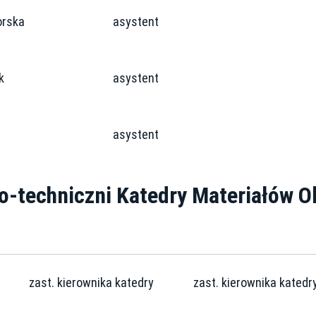
orska
asystent
k
asystent
asystent
o-techniczni Katedry Materiałów O
zast. kierownika katedry
zast. kierownika katedr