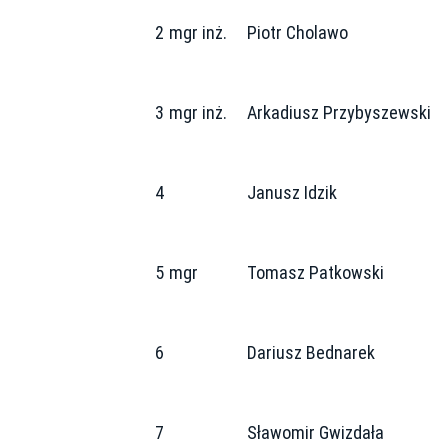
2
mgr inż.
Piotr Cholawo
3
mgr inż.
Arkadiusz Przybyszewski
4
Janusz Idzik
5
mgr
Tomasz Patkowski
6
Dariusz Bednarek
7
Sławomir Gwizdała