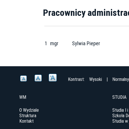
Pracownicy administra
1
mgr
Sylwia Pieper
Kontrast:
Wysoki
|
Normaln
WM
STUDIA
O Wydziale
Studia I i
Struktura
Szkoła D
Kontakt
Studia w 