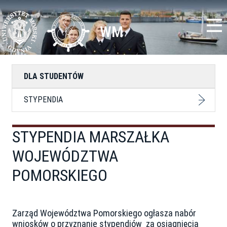
Przejdź
Toggle
do
high
treści
contrast
WM
DLA STUDENTÓW
STYPENDIA
STYPENDIA MARSZAŁKA
WOJEWÓDZTWA
POMORSKIEGO
Zarząd Województwa Pomorskiego ogłasza nabór
wniosków o przyznanie stypendiów za osiągnięcia